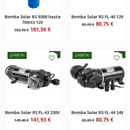
Bomba Solar RS 9300 hasta
Bomba Solar RS FL-40 12V
70mts 12V
Precio
Precio
80,75 €
85,00 €
base
Precio
Precio
181,50 €
363,00 €
base
-5%
-5%
¡OFERTA!
¡OFERTA!
favorite_border
favorite_border
Bomba Solar RS FL-43 230V
Bomba Solar RS FL-44 24V
Precio
Precio
Precio
Precio
141,93 €
80,75 €
149,40 €
85,00 €
base
base