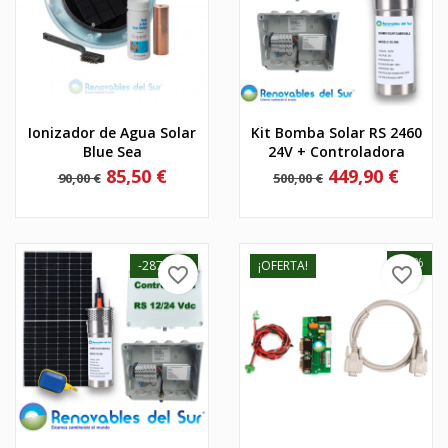
Ionizador de Agua Solar
Kit Bomba Solar RS 2460
Blue Sea
24V + Controladora
Precio
Precio
Precio
Precio
85,50 €
449,90 €
90,00 €
500,00 €
base
base
-75%
-287,50 €
¡OFERTA!
favorite_border
favorite_border