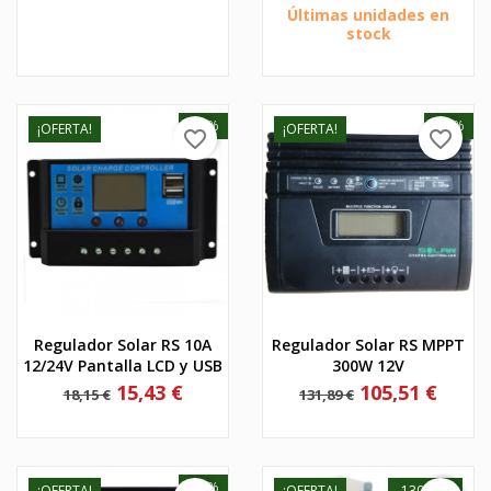
Últimas unidades en
stock
-15%
-20%
¡OFERTA!
¡OFERTA!
favorite_border
favorite_border
Regulador Solar RS 10A
Regulador Solar RS MPPT
12/24V Pantalla LCD y USB
300W 12V
Precio
Precio
Precio
Precio
15,43 €
105,51 €
18,15 €
131,89 €
base
base
-20%
¡OFERTA!
¡OFERTA!
-130,00 €