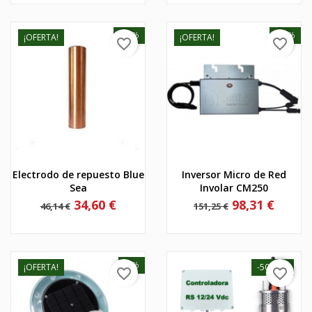
-25%
-35%
¡OFERTA!
¡OFERTA!
favorite_border
favorite_border
Electrodo de repuesto Blue
Inversor Micro de Red
Sea
Involar CM250
Precio
Precio
Precio
Precio
34,60 €
98,31 €
46,14 €
151,25 €
base
base
-5%
¡OFERTA!
-50,10 €
favorite_border
favorite_border