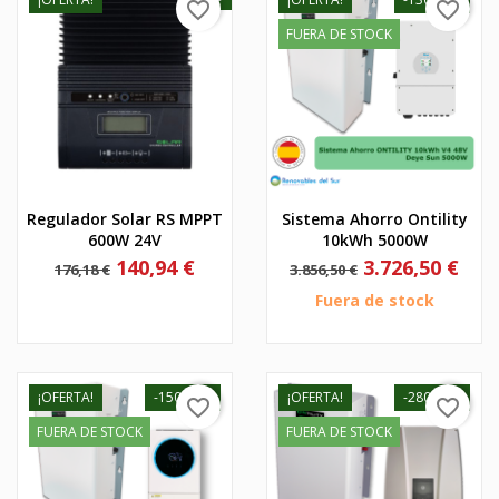
favorite_border
favorite_border
FUERA DE STOCK
Regulador Solar RS MPPT
Sistema Ahorro Ontility
600W 24V
10kWh 5000W
Precio
Precio
Precio
Precio
140,94 €
3.726,50 €
176,18 €
3.856,50 €
base
base
Fuera de stock
¡OFERTA!
-150,00 €
¡OFERTA!
-280,00 €
favorite_border
favorite_border
FUERA DE STOCK
FUERA DE STOCK