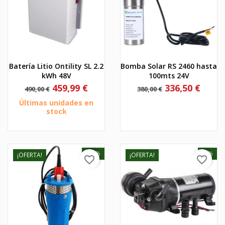
Batería Litio Ontility SL 2.2
Bomba Solar RS 2460 hasta
kWh 48V
100mts 24V
Precio
Precio
Precio
Precio
459,99 €
336,50 €
490,00 €
380,00 €
base
base
Últimas unidades en
stock
-50%
-5%
¡OFERTA!
¡OFERTA!
favorite_border
favorite_border