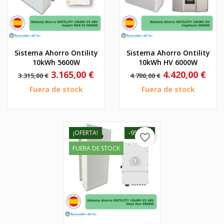
Sistema Ahorro Ontility
Sistema Ahorro Ontility
10kWh 5600W
10kWh HV 6000W
Precio
Precio
Precio
Precio
3.165,00 €
4.420,00 €
3.315,00 €
4.700,00 €
base
base
Fuera de stock
Fuera de stock
¡OFERTA!
-95,00 €
favorite_border
FUERA DE STOCK