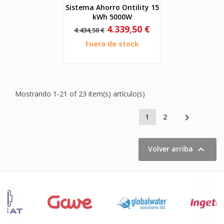
Sistema Ahorro Ontility 15
kWh 5000W
Precio
Precio
4.339,50 €
4.434,50 €
base
Fuera de stock
Mostrando 1-21 of 23 item(s) artículo(s)

1
2

Volver arriba