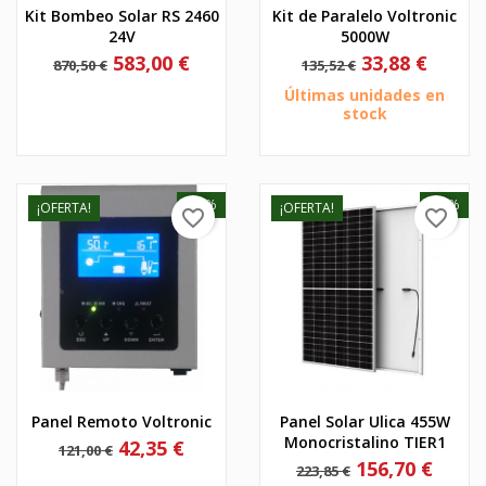
Kit Bombeo Solar RS 2460
Kit de Paralelo Voltronic
24V
5000W
Precio
Precio
Precio
Precio
583,00 €
33,88 €
870,50 €
135,52 €
base
base
Últimas unidades en
stock
-65%
-30%
¡OFERTA!
¡OFERTA!
favorite_border
favorite_border
Panel Remoto Voltronic
Panel Solar Ulica 455W
Monocristalino TIER1
Precio
Precio
42,35 €
121,00 €
base
Precio
Precio
156,70 €
223,85 €
base