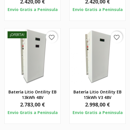
Precio
Precio
2.420,00 €
2.420,00 €
Envio Gratis a Peninsula
Envio Gratis a Peninsula
¡OFERTA!
favorite_border
favorite_border
Batería Litio Ontility EB
Batería Litio Ontility EB
13kWh 48V
15kWh V3 48V
Precio
Precio
2.783,00 €
2.998,00 €
Envio Gratis a Peninsula
Envio Gratis a Peninsula