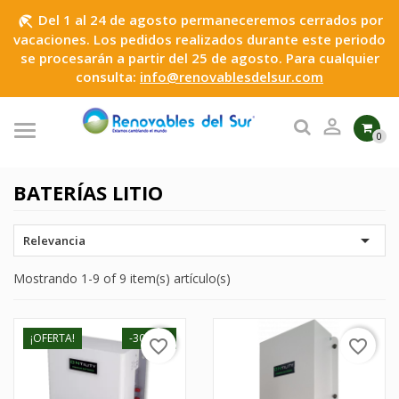
Del 1 al 24 de agosto permaneceremos cerrados por
beach_access
vacaciones. Los pedidos realizados durante este periodo
se procesarán a partir del 25 de agosto. Para cualquier
consulta:
info@renovablesdelsur.com

0
BATERÍAS LITIO

Relevancia
Mostrando 1-9 of 9 item(s) artículo(s)
¡OFERTA!
-30,01 €
favorite_border
favorite_border