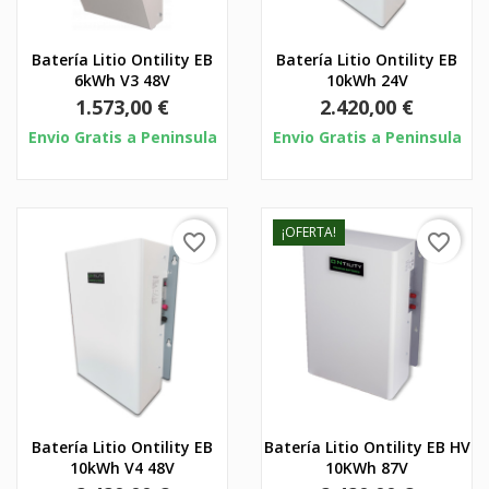
Batería Litio Ontility EB
Batería Litio Ontility EB
6kWh V3 48V
10kWh 24V
Precio
Precio
1.573,00 €
2.420,00 €
Envio Gratis a Peninsula
Envio Gratis a Peninsula
¡OFERTA!
favorite_border
favorite_border
Batería Litio Ontility EB
Batería Litio Ontility EB HV
10kWh V4 48V
10KWh 87V