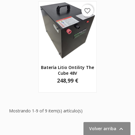
favorite_border
Batería Litio Ontility The
Cube 48V
Precio
248,99 €
Mostrando 1-9 of 9 item(s) artículo(s)

Volver arriba