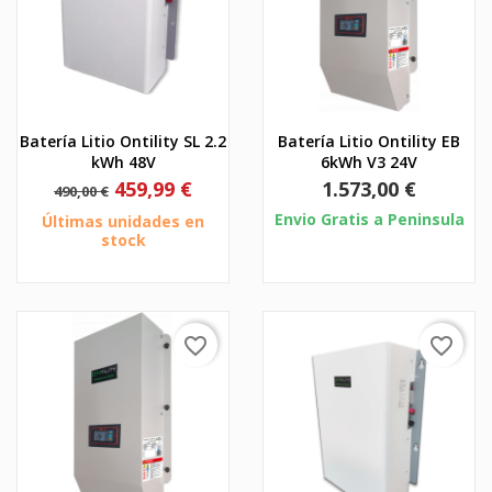
Batería Litio Ontility SL 2.2
Batería Litio Ontility EB
kWh 48V
6kWh V3 24V
Precio
Precio
Precio
459,99 €
1.573,00 €
490,00 €
base
Envio Gratis a Peninsula
Últimas unidades en
stock
favorite_border
favorite_border