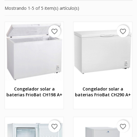
Mostrando 1-5 of 5 item(s) artículo(s)
favorite_border
favorite_border
Congelador solar a
Congelador solar a
baterias FrioBat CH198 A+
baterias FrioBat CH290 A+
favorite_border
favorite_border