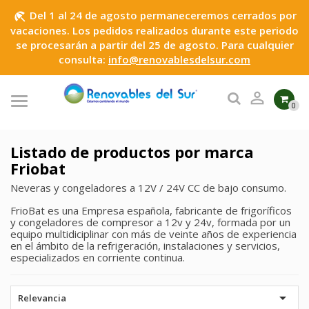
Del 1 al 24 de agosto permaneceremos cerrados por
beach_access
vacaciones. Los pedidos realizados durante este periodo
se procesarán a partir del 25 de agosto. Para cualquier
consulta:
info@renovablesdelsur.com

0
Listado de productos por marca
Friobat
Neveras y congeladores a 12V / 24V CC de bajo consumo.
FrioBat es una Empresa española, fabricante de frigoríficos
y congeladores de compresor a 12v y 24v, formada por un
equipo multidiciplinar con más de veinte años de experiencia
en el ámbito de la refrigeración, instalaciones y servicios,
especializados en corriente continua.

Relevancia