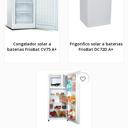
Congelador solar a
Frigorifico solar a baterias
baterias FrioBat CV75 A+
FrioBat DC72D A+
favorite_border