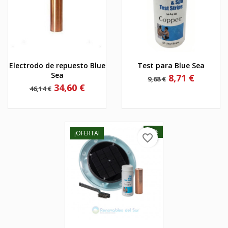
Electrodo de repuesto Blue
Test para Blue Sea
Sea
Precio
Precio
8,71 €
9,68 €
base
Precio
Precio
34,60 €
46,14 €
base
-5%
¡OFERTA!
favorite_border