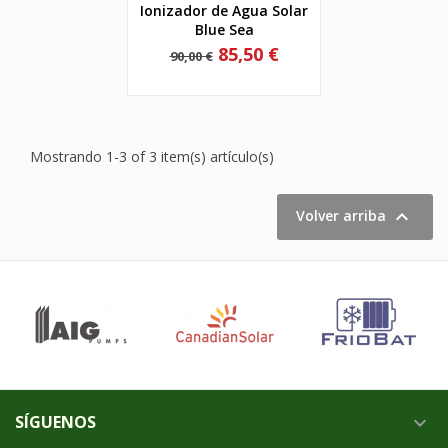
Ionizador de Agua Solar
Blue Sea
Precio
Precio
85,50 €
90,00 €
base
Mostrando 1-3 of 3 item(s) artículo(s)

Volver arriba
SÍGUENOS
