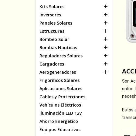

Kits Solares

Inversores

Paneles Solares

Estructuras

Bombeo Solar

Bombas Nauticas

Reguladores Solares

Cargadores
ACC

Aerogeneradores
Frigoríficos Solares
Son Acc
Aplicaciones Solares
online
necesit
Cables y Protecciones
Vehículos Eléctricos
Estos a
Iluminación LED 12V
transc
Ahorro Energético
Equipos Educativos