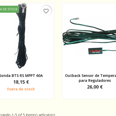
A DE STOCK
favorite_border
Vista rápida
Vista rápida
Sonda BTS RS MPPT 60A
Outback Sensor de Temper
para Reguladores
Precio
18,15 €
Precio
26,00 €
Fuera de stock
rando 1-5 of 5 item(s) artículo(s)