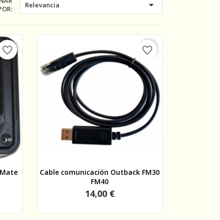
NAR

Relevancia
POR:
favorite_border
favorite_border
Vista rápida
 Mate
Cable comunicación Outback FM30
FM40
Precio
14,00 €