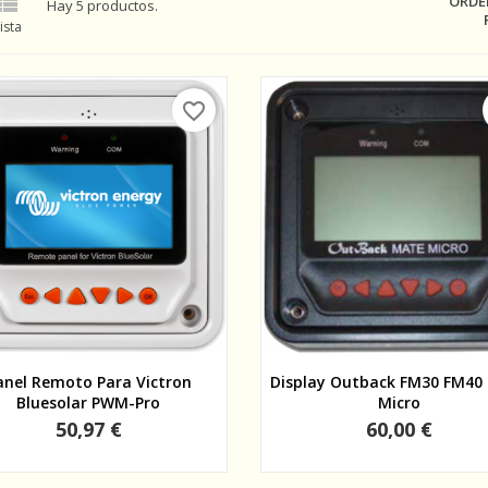

ORDE
Hay 5 productos.
ista
favorite_border
Vista rápida
Vista rápida
anel Remoto Para Victron
Display Outback FM30 FM40
Bluesolar PWM-Pro
Micro
Precio
Precio
50,97 €
60,00 €