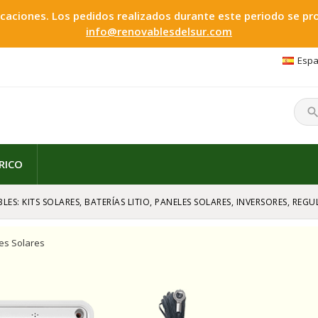
ciones. Los pedidos realizados durante este periodo se proc
info@renovablesdelsur.com
Espa
searc
RICO
LES: KITS SOLARES, BATERÍAS LITIO, PANELES SOLARES, INVERSORES, RE
es Solares