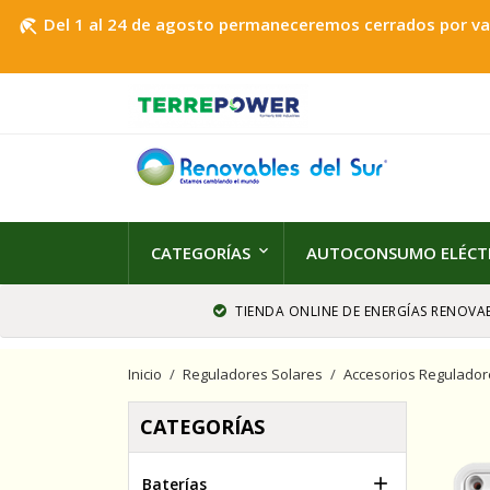
Del 1 al 24 de agosto permaneceremos cerrados por vaca
beach_access
CATEGORÍAS
AUTOCONSUMO ELÉCT
TIENDA ONLINE DE ENERGÍAS RENOVAB
Inicio
Reguladores Solares
Accesorios Regulador
CATEGORÍAS

Baterías