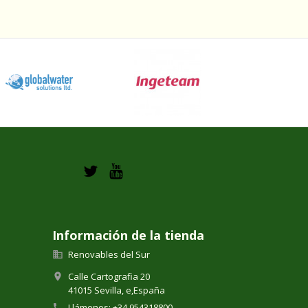
Información de la tienda
Renovables del Sur

Calle Cartografia 20

41015 Sevilla,
e,
España
Llámenos:
+34 954318800
