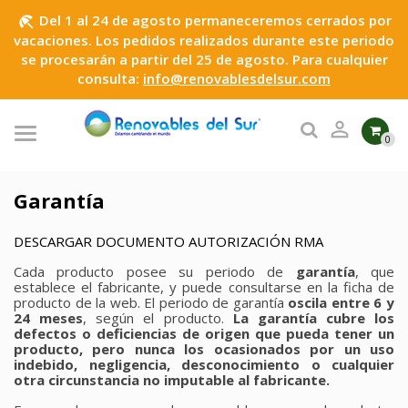
Del 1 al 24 de agosto permaneceremos cerrados por
beach_access
vacaciones. Los pedidos realizados durante este periodo
se procesarán a partir del 25 de agosto. Para cualquier
consulta:
info@renovablesdelsur.com

0
Garantía
DESCARGAR DOCUMENTO AUTORIZACIÓN RMA
Cada producto posee su periodo de
garantía
, que
establece el fabricante, y puede consultarse en la ficha de
producto de la web. El periodo de garantía
oscila entre 6 y
24 meses
, según el producto.
La garantía cubre los
defectos o deficiencias de origen que pueda tener un
producto, pero nunca los ocasionados por un uso
indebido, negligencia, desconocimiento o cualquier
otra circunstancia no imputable al fabricante.