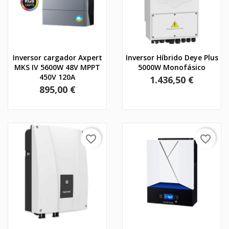
Inversor cargador Axpert
Inversor Híbrido Deye Plus
MKS IV 5600W 48V MPPT
5000W Monofásico
450V 120A
Precio
1.436,50 €
Precio
895,00 €
favorite_border
favorite_border