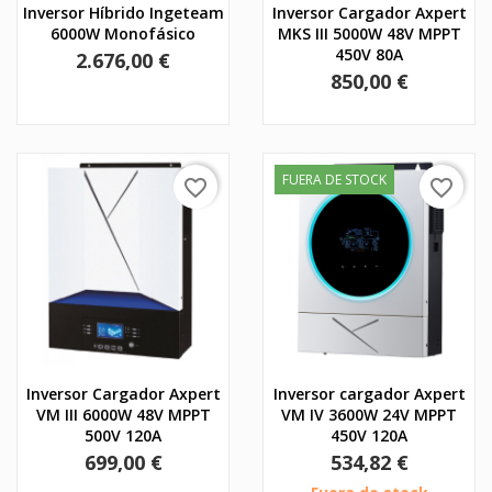
Inversor Híbrido Ingeteam
Inversor Cargador Axpert
6000W Monofásico
MKS III 5000W 48V MPPT
450V 80A
Precio
2.676,00 €
Precio
850,00 €
FUERA DE STOCK
favorite_border
favorite_border
Inversor Cargador Axpert
Inversor cargador Axpert
VM III 6000W 48V MPPT
VM IV 3600W 24V MPPT
500V 120A
450V 120A
Precio
Precio
699,00 €
534,82 €