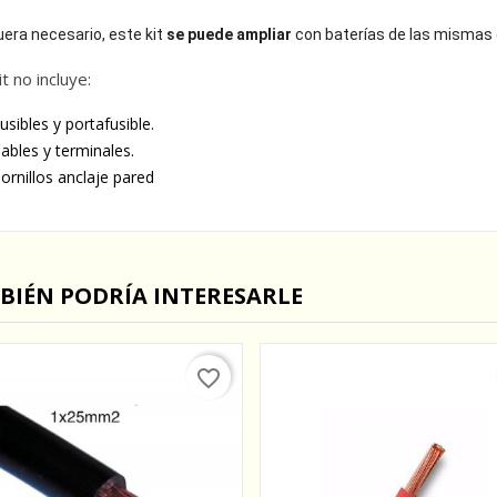
uera necesario, este kit
se puede ampliar
con baterías de las mismas 
it no incluye:
usibles y portafusible.
ables y terminales.
ornillos anclaje pared
BIÉN PODRÍA INTERESARLE
favorite_border