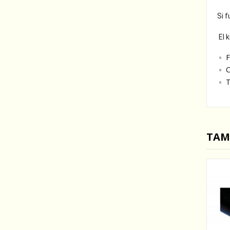
Si f
El k
F
C
T
TAM