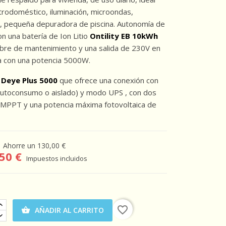
trodoméstico, iluminación, microondas,
co, pequeña depuradora de piscina. Autonomía de
 una batería de Ion Litio
Ontility EB 10kWh
ibre de mantenimiento y una salida de 230V en
a con una potencia 5000W.
 Deye Plus 5000
que ofrece una conexión con
autoconsumo o aislado) y modo UPS , con dos
MPPT y una potencia máxima fotovoltaica de
Ahorre un 130,00 €
50 €
Impuestos incluidos
favorite_border
AÑADIR AL CARRITO
