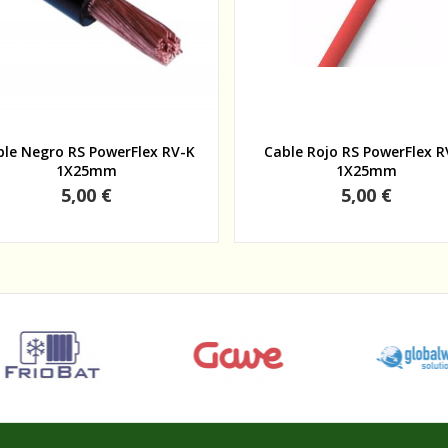
Vista rápida
Vista rápida
ble Negro RS PowerFlex RV-K
Cable Rojo RS PowerFlex R
1X25mm
1X25mm
Precio
Precio
5,00 €
5,00 €