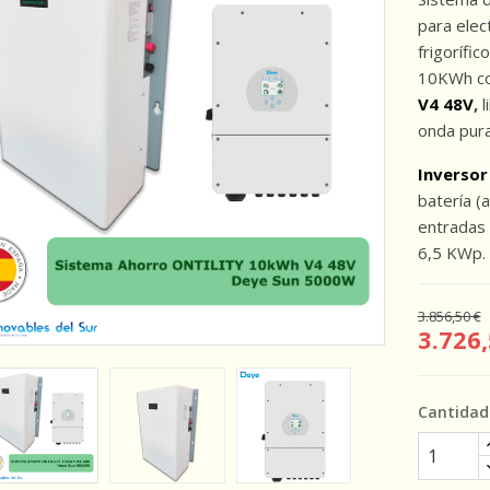
para elec
frigorífi
10KWh con
V4 48V
,
l
onda pur
Inversor
batería (
entradas 
6,5 KWp.
3.856,50 €
3.726,
Cantidad