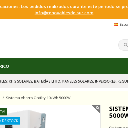
ciones. Los pedidos realizados durante este periodo se proc
info@renovablesdelsur.com
Espa
searc
RICO
LES: KITS SOLARES, BATERÍAS LITIO, PANELES SOLARES, INVERSORES, RE
a
Sistema Ahorro Ontility 10kWh 5000W
SIST
TA!
5000
A DE STOCK
Sistema d