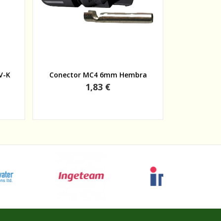
Vista rápida
V-K
Conector MC4 6mm Hembra
Conecto
Precio
1,83 €