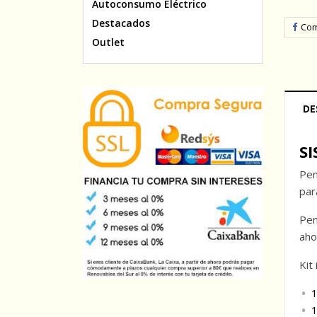
Autoconsumo Eléctrico
Destacados
Com
Outlet
DE
S
Pen
par
Pen
aho
Kit 
1
1