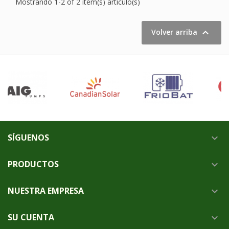
Mostrando 1-2 of 2 item(s) artículo(s)

Volver arriba
SÍGUENOS

PRODUCTOS

NUESTRA EMPRESA

SU CUENTA
