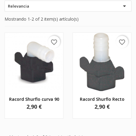

Relevancia
Mostrando 1-2 of 2 item(s) artículo(s)
favorite_border
favorite_border
Racord Shurflo curva 90
Racord Shurflo Recto
Precio
Precio
2,90 €
2,90 €