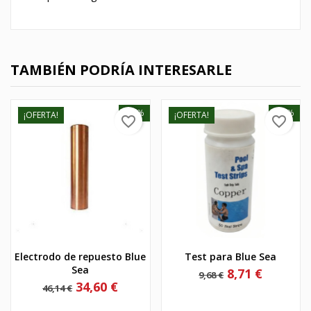
TAMBIÉN PODRÍA INTERESARLE
-25%
-10%
¡OFERTA!
¡OFERTA!
favorite_border
favorite_border
Electrodo de repuesto Blue
Test para Blue Sea
Sea
Precio
Precio
8,71 €
9,68 €
base
Precio
Precio
34,60 €
46,14 €
base