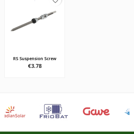
favorite_border
RS Suspension Screw
Price
€3.78