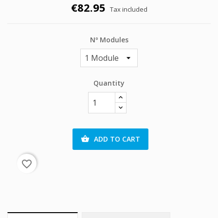
€82.95
Tax included
Nº Modules
Quantity
ADD TO CART

favorite_border