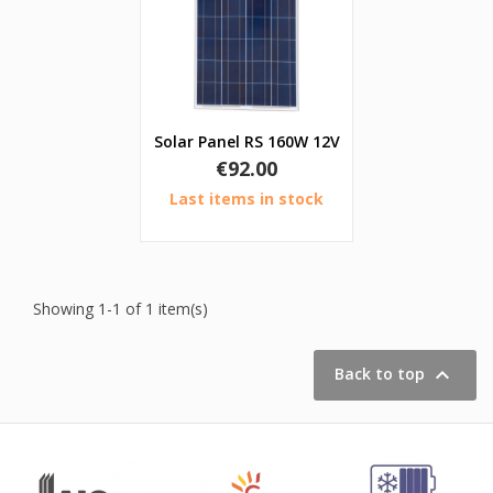
Solar Panel RS 160W 12V
Price
€92.00
Last items in stock
Showing 1-1 of 1 item(s)

Back to top