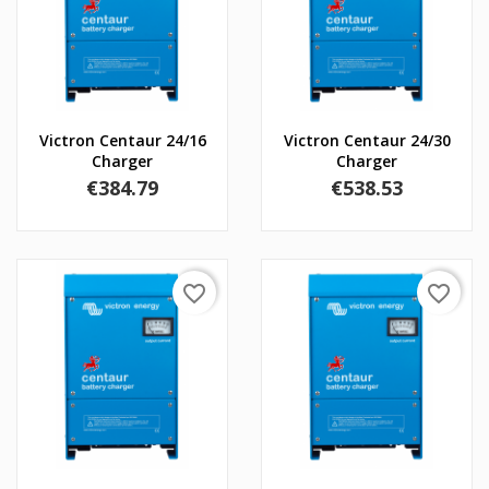
Victron Centaur 24/16
Victron Centaur 24/30
Charger
Charger
Price
Price
€384.79
€538.53
favorite_border
favorite_border