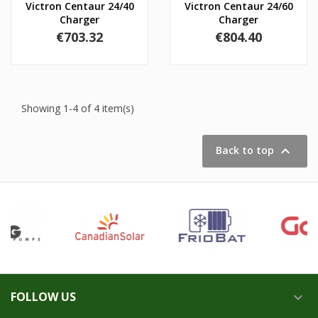
Victron Centaur 24/40
Victron Centaur 24/60
Charger
Charger
Price
Price
€703.32
€804.40
Showing 1-4 of 4 item(s)

Back to top
FOLLOW US
