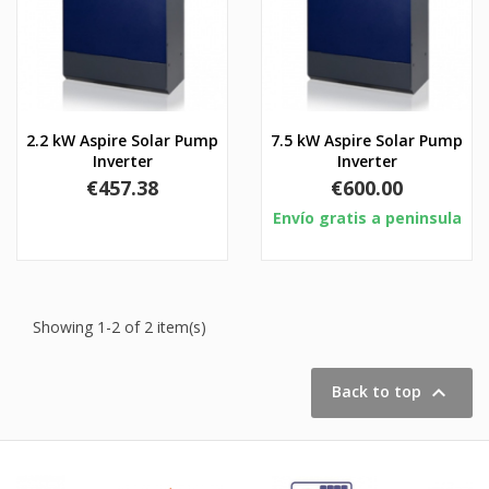
2.2 kW Aspire Solar Pump
7.5 kW Aspire Solar Pump
Inverter
Inverter
Price
Price
€457.38
€600.00
Envío gratis a peninsula
Showing 1-2 of 2 item(s)

Back to top