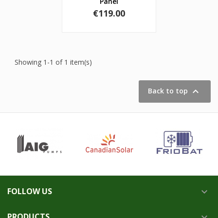
Panel
Price
€119.00
Showing 1-1 of 1 item(s)

Back to top
FOLLOW US

PRODUCTS
