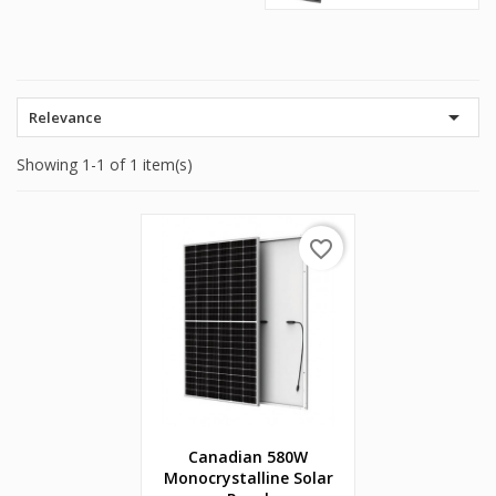

Relevance
Showing 1-1 of 1 item(s)
favorite_border
Canadian 580W
Monocrystalline Solar