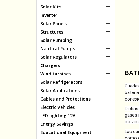

Solar Kits

Inverter

Solar Panels

Structures

Solar Pumping

Nautical Pumps

Solar Regulators

Chargers
BAT

Wind turbines
Solar Refrigerators
Puedes
Solar Applications
baterí
Cables and Protections
conexió
Electric Vehicles
Dichas
gases 
LED lighting 12V
movimi
Energy Savings
Las ca
Educational Equipment
como c