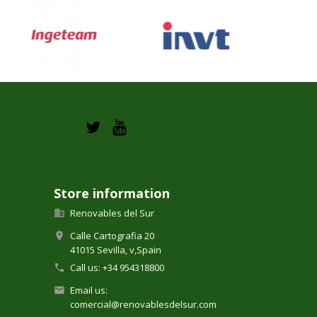
Store information
Renovables del Sur

Calle Cartografia 20

41015 Sevilla,
v,
Spain
Call us:
+34 954318800

Email us:

comercial@renovablesdelsur.com