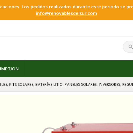
ciones. Los pedidos realizados durante este periodo se proc
info@renovablesdelsur.com
searc
SUMPTION
LES: KITS SOLARES, BATERÍAS LITIO, PANELES SOLARES, INVERSORES, RE