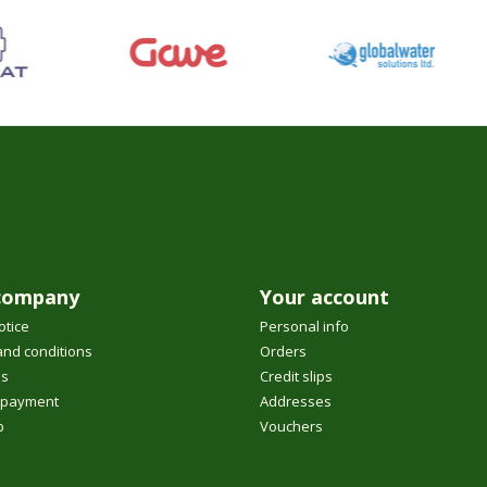
company
Your account
otice
Personal info
nd conditions
Orders
us
Credit slips
 payment
Addresses
p
Vouchers