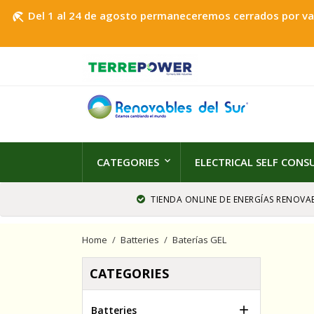
Del 1 al 24 de agosto permaneceremos cerrados por vaca
beach_access
CATEGORIES
ELECTRICAL SELF CON
TIENDA ONLINE DE ENERGÍAS RENOVAB
Home
Batteries
Baterías GEL
CATEGORIES

Batteries