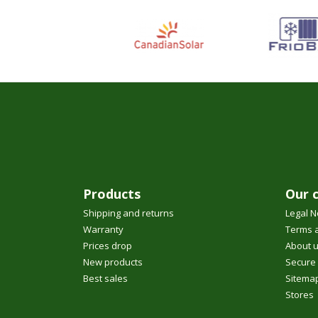
Products
Our 
Shipping and returns
Legal N
Warranty
Terms a
Prices drop
About 
New products
Secure
Best sales
Sitema
Stores