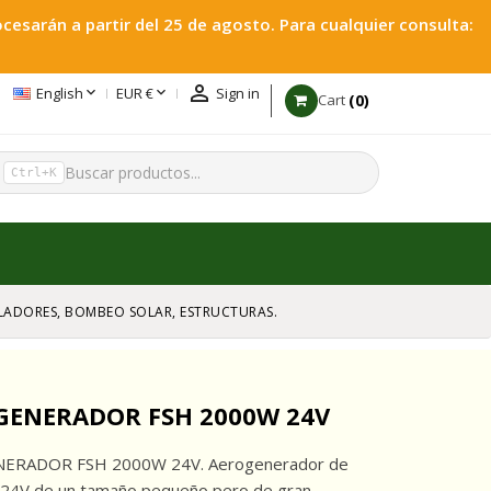
esarán a partir del 25 de agosto. Para cualquier consulta:



English
EUR €
Sign in
0
Cart
h
Ctrl+K
GULADORES, BOMBEO SOLAR, ESTRUCTURAS.
GENERADOR FSH 2000W 24V
ERADOR FSH 2000W 24V. Aerogenerador de
24V de un tamaño pequeño pero de gran