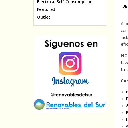
Electrical Self Consumption
DE
Featured
Outlet
A p
con
inc
efi
NO
fav
tur
Car
P
D
G
P
F
V