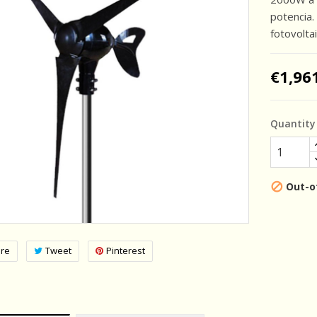
potencia.
fotovoltai
€1,96
Quantity
Out-o

re
Tweet
Pinterest