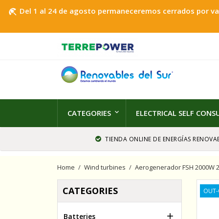
Del 1 al 24 de agosto permaneceremos cerrados por vaca
beach_access
CATEGORIES
ELECTRICAL SELF CON
TIENDA ONLINE DE ENERGÍAS RENOVAB
Home
Wind turbines
Aerogenerador FSH 2000W 
CATEGORIES
OUT-

Batteries