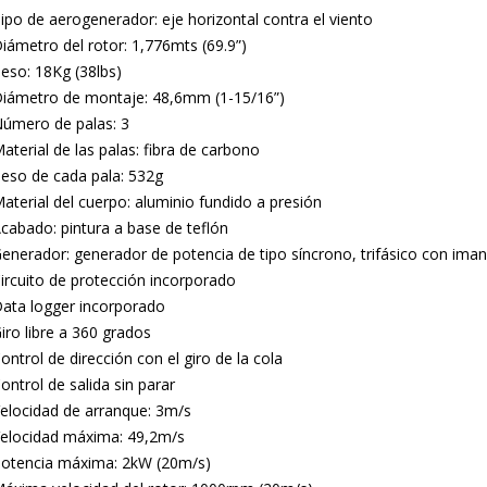
ipo de aerogenerador: eje horizontal contra el viento
iámetro del rotor: 1,776mts (69.9”)
eso: 18Kg (38lbs)
iámetro de montaje: 48,6mm (1-15/16”)
úmero de palas: 3
aterial de las palas: fibra de carbono
eso de cada pala: 532g
aterial del cuerpo: aluminio fundido a presión
cabado: pintura a base de teflón
enerador: generador de potencia de tipo síncrono, trifásico con ima
ircuito de protección incorporado
ata logger incorporado
iro libre a 360 grados
ontrol de dirección con el giro de la cola
ontrol de salida sin parar
elocidad de arranque: 3m/s
elocidad máxima: 49,2m/s
otencia máxima: 2kW (20m/s)