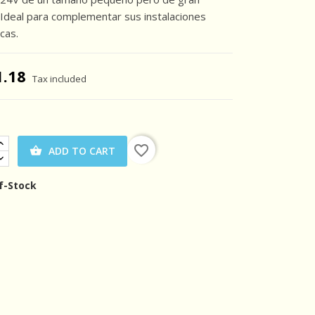
 Ideal para complementar sus instalaciones
cas.
1.18
Tax included
favorite_border
ADD TO CART

f-Stock