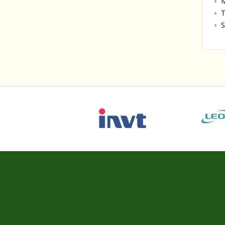
M
T
S