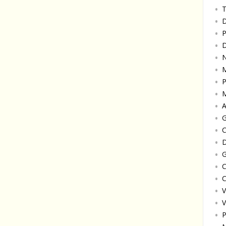
T
D
P
D
N
M
P
M
A
G
C
D
G
C
C
V
V
P