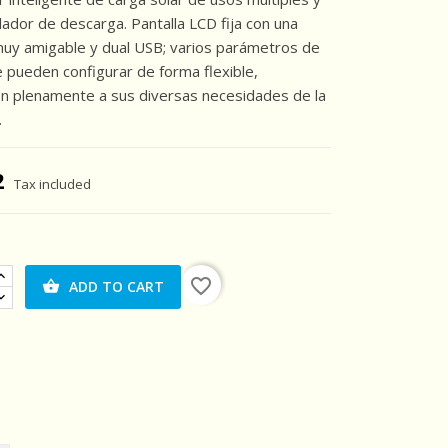
lador de descarga. Pantalla LCD fija con una
muy amigable y dual USB; varios parámetros de
e pueden configurar de forma flexible,
n plenamente a sus diversas necesidades de la
.
2
Tax included
favorite_border
ADD TO CART
