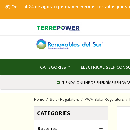
Del 1 al 24 de agosto permaneceremos cerrados por vaca
beach_access
CATEGORIES
ELECTRICAL SELF CON
TIENDA ONLINE DE ENERGÍAS RENOVAB
Home
Solar Regulators
PWM Solar Regulators
CATEGORIES

Batteries