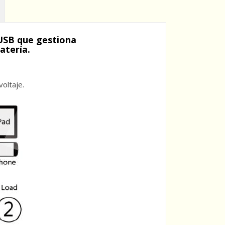
USB que gestiona
batería.
voltaje.