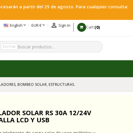
esarán a partir del 25 de agosto. Para cualquier consulta:



English
EUR €
Sign in
0
Cart
h
Ctrl+K
GULADORES, BOMBEO SOLAR, ESTRUCTURAS.
ADOR SOLAR RS 30A 12/24V
LLA LCD Y USB
 inteligente de carga solar de usos múltiples y