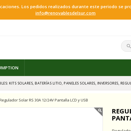
ciones. Los pedidos realizados durante este periodo se proc
info@renovablesdelsur.com
searc
SUMPTION
LES: KITS SOLARES, BATERÍAS LITIO, PANELES SOLARES, INVERSORES, RE
Regulador Solar RS 30A 12/24V Pantalla LCD y USB
REGUL
PANTA
Regulador