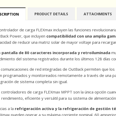
PRODUCT DETAILS
ATTACHMENTS
SCRIPTION
controlador de carga FLEXmax incluyen las funciones revolucionar
Back Power, que incluyen
compatibilidad con una amplia gama
acidad de reducir una matriz solar de mayor voltaje para recarga
a
pantalla de 80 caracteres incorporada y retroiluminada
mue
dimiento del sistema registrados durante los últimos 128 días co
 comunicaciones de red integradas de OutBack permiten que los 
n programados y monitoreados remotamente a través de una pan
egración de sistema completa sin igual.
 controladores de carga FLEXmax MPPT son la única opción cuand
o rendimiento, eficiente y versátil para su sistema de alimentació
cias a la
refrigeración activa y la refrigeración de gestión t
Xmax pueden operar a su máxima corriente nominal, 60 amperios