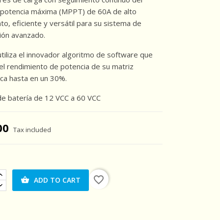
 potencia máxima (MPPT) de 60A de alto
to, eficiente y versátil para su sistema de
ión avanzado.
tiliza el innovador algoritmo de software que
l rendimiento de potencia de su matriz
ica hasta en un 30%.
de batería de 12 VCC a 60 VCC
00
Tax included
favorite_border
ADD TO CART
