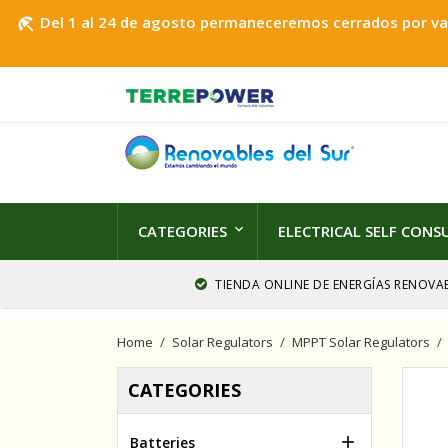
Del 1 al 24 de agosto permaneceremos cerrados por vaca
beach_access
CATEGORIES
ELECTRICAL SELF CON
TIENDA ONLINE DE ENERGÍAS RENOVAB
Home
Solar Regulators
MPPT Solar Regulators
CATEGORIES

Batteries