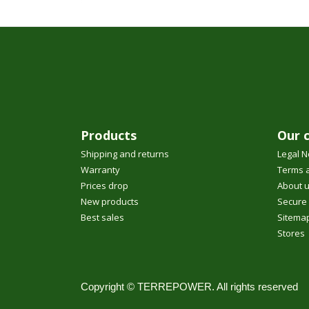
Products
Our 
Shipping and returns
Legal N
Warranty
Terms a
Prices drop
About 
New products
Secure
Best sales
Sitema
Stores
Copyright © TERREPOWER. All rights reserved