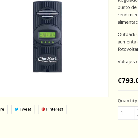
punto de
rendimien
alimentac
Outback u
aumenta e
fotovolta
Voltajes 
€793.
Quantity
re
Tweet
Pinterest