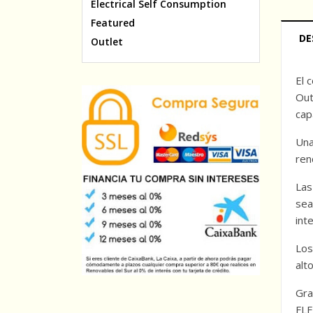
Electrical Self Consumption
Featured
DE
Outlet
El 
Out
cap
Un
ren
Las
sea
int
Los
alt
Gra
FLE