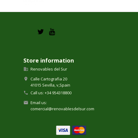
Store information
Renovables del Sur

Calle Cartografia 20

41015 Sevilla,
v,
Spain
Call us:
+34 954318800

Email us:

comercial@renovablesdelsur.com