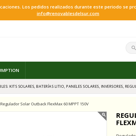
ciones. Los pedidos realizados durante este periodo se proc
info@renovablesdelsur.com
searc
SUMPTION
LES: KITS SOLARES, BATERÍAS LITIO, PANELES SOLARES, INVERSORES, RE
Regulador Solar Outback FlexMax 60 MPPT 150V
REGU
FLEXM
Regulador