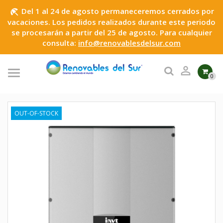
Del 1 al 24 de agosto permaneceremos cerrados por
beach_access
vacaciones. Los pedidos realizados durante este periodo
se procesarán a partir del 25 de agosto. Para cualquier
consulta:
info@renovablesdelsur.com

0
OUT-OF-STOCK