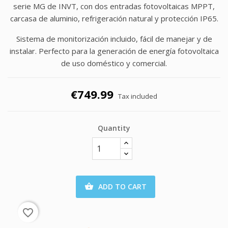
serie MG de INVT, con dos entradas fotovoltaicas MPPT,
carcasa de aluminio, refrigeración natural y protección IP65.
Sistema de monitorización incluido, fácil de manejar y de
instalar. Perfecto para la generación de energía fotovoltaica
de uso doméstico y comercial.
€749.99
Tax included
Quantity
ADD TO CART

favorite_border