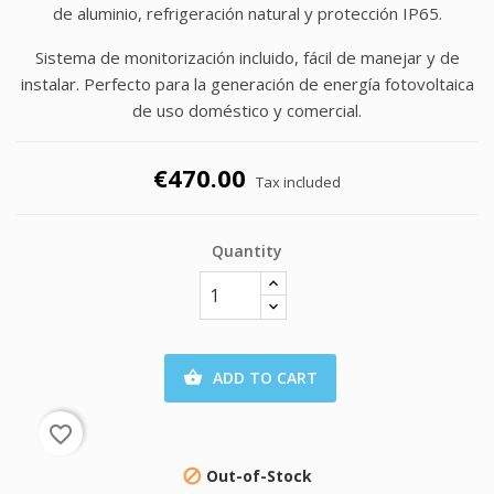
de aluminio, refrigeración natural y protección IP65.
Sistema de monitorización incluido, fácil de manejar y de
instalar. Perfecto para la generación de energía fotovoltaica
de uso doméstico y comercial.
€470.00
Tax included
Quantity
ADD TO CART

favorite_border
Out-of-Stock
