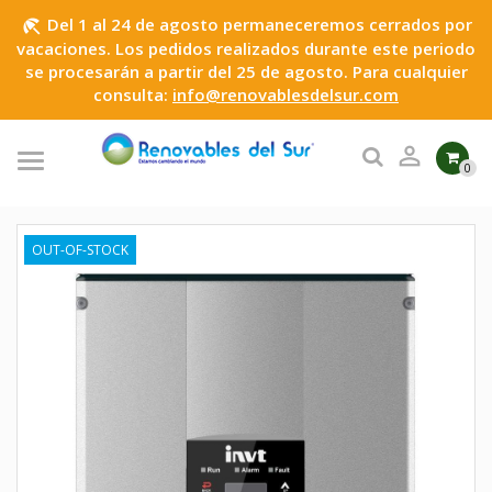
Del 1 al 24 de agosto permaneceremos cerrados por
beach_access
vacaciones. Los pedidos realizados durante este periodo
se procesarán a partir del 25 de agosto. Para cualquier
consulta:
info@renovablesdelsur.com

0
OUT-OF-STOCK