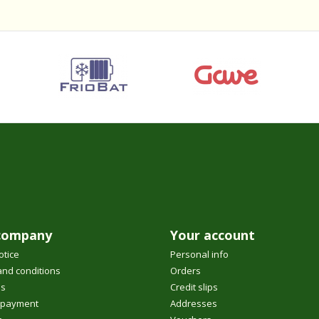
company
Your account
otice
Personal info
nd conditions
Orders
us
Credit slips
 payment
Addresses