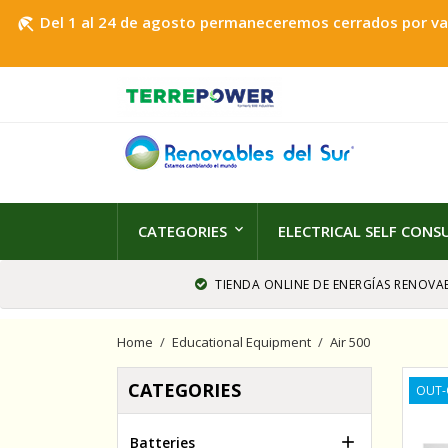
Del 1 al 24 de agosto permaneceremos cerrados por vaca
beach_access
CATEGORIES
ELECTRICAL SELF CON
TIENDA ONLINE DE ENERGÍAS RENOVAB
Home
Educational Equipment
Air 500
CATEGORIES
OUT-

Batteries