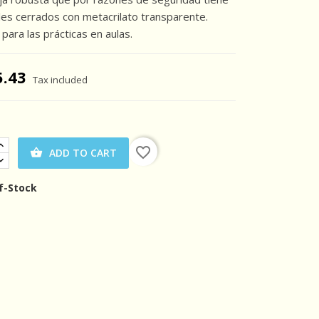
ales cerrados con metacrilato transparente.
para las prácticas en aulas.
5.43
Tax included
favorite_border
ADD TO CART

f-Stock