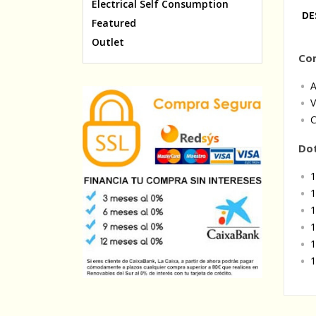
Electrical Self Consumption
DE
Featured
Outlet
Co
A
V
C
Dot
1
1
1
1
1
1