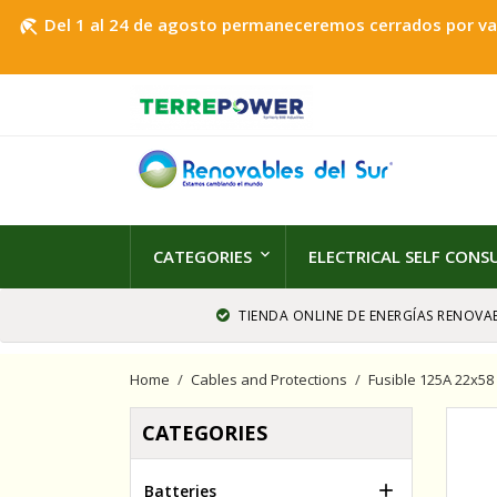
Del 1 al 24 de agosto permaneceremos cerrados por vaca
beach_access
CATEGORIES
ELECTRICAL SELF CON
TIENDA ONLINE DE ENERGÍAS RENOVAB
Home
Cables and Protections
Fusible 125A 22x58
CATEGORIES

Batteries