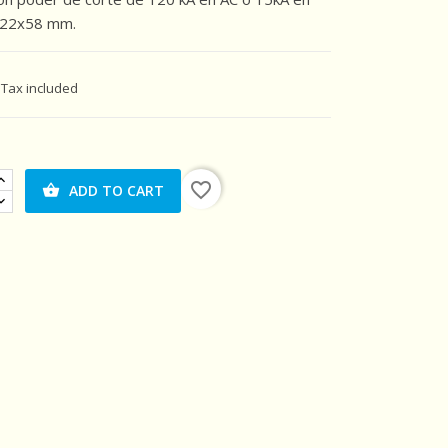
 22x58 mm.
Tax included
favorite_border
ADD TO CART
