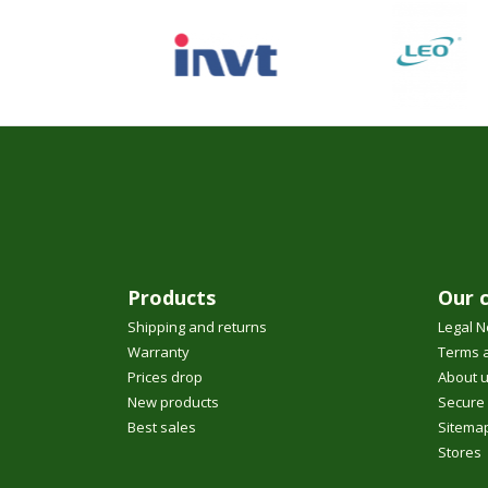
Products
Our 
Shipping and returns
Legal N
Warranty
Terms a
Prices drop
About 
New products
Secure
Best sales
Sitema
Stores