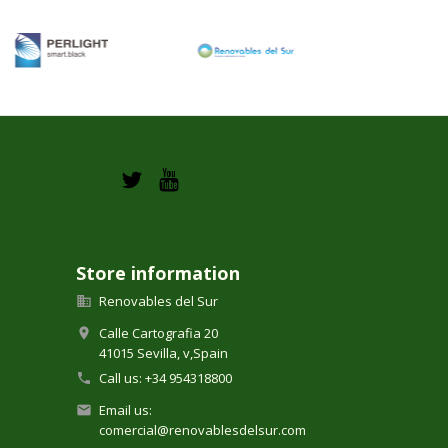
Store information
Renovables del Sur

Calle Cartografia 20

41015 Sevilla,
v,
Spain
Call us:
+34 954318800

Email us:

comercial@renovablesdelsur.com