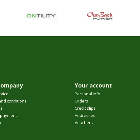
company
Your account
otice
Personal info
nd conditions
Orders
us
Credit slips
 payment
Addresses
p
Vouchers