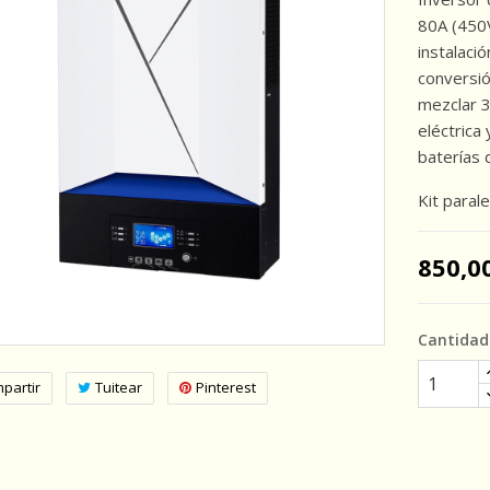
80A (450V
instalaci
conversi
mezclar 3
eléctrica
baterías d
Kit parale
850,0
Cantidad
partir
Tuitear
Pinterest