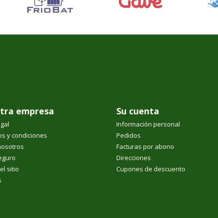
tra empresa
Su cuenta
egal
Información personal
s y condiciones
Pedidos
nosotros
Facturas por abono
eguro
Direcciones
l sitio
Cupones de descuento
s