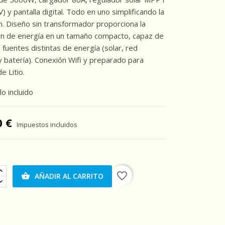
) y pantalla digital. Todo en uno simplificando la
ón. Diseño sin transformador proporciona la
ón de energía en un tamaño compacto, capaz de
 fuentes distintas de energía (solar, red
 y batería). Conexión Wifi y preparado para
e Litio.
lo incluido
0 €
Impuestos incluidos
favorite_border
AÑADIR AL CARRITO
