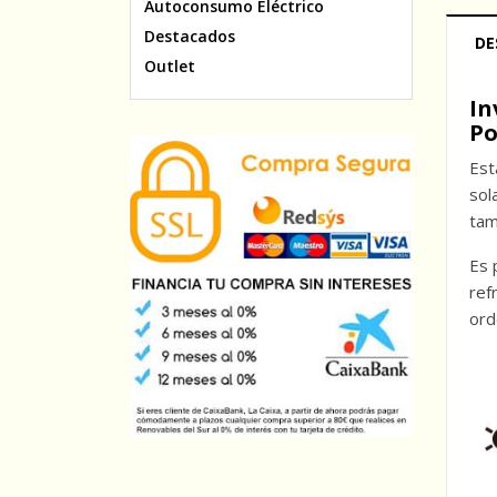
Autoconsumo Eléctrico
Destacados
DE
Outlet
In
Po
Est
sol
tam
Es 
ref
ord