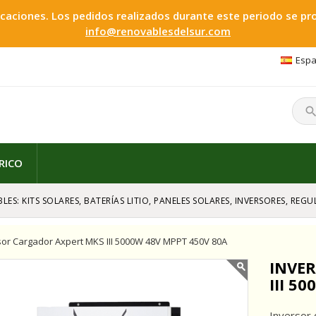
ciones. Los pedidos realizados durante este periodo se proc
info@renovablesdelsur.com
Espa
searc
RICO
LES: KITS SOLARES, BATERÍAS LITIO, PANELES SOLARES, INVERSORES, RE
sor Cargador Axpert MKS III 5000W 48V MPPT 450V 80A
INVE
III 5
Inversor