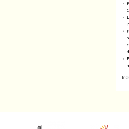
P
C
E
i
P
r
c
d
F
m
Incl