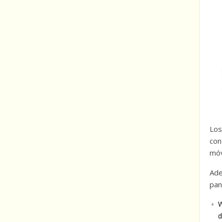
Los
con
móv
Ade
pan
W
d