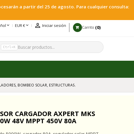
esarán a partir del 25 de agosto. Para cualquier consulta:



ñol
EUR €
Iniciar sesión
0
Carrito
h
Ctrl+K
GULADORES, BOMBEO SOLAR, ESTRUCTURAS.
RSOR CARGADOR AXPERT MKS
000W 48V MPPT 450V 80A
 de 5000W, cargador 80A, regulador solar MPPT