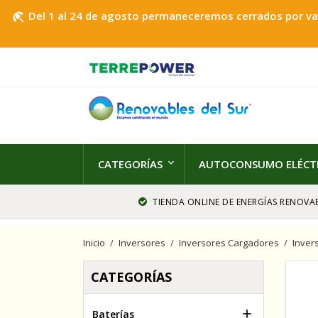
Del 1 al 24 de agosto permaneceremos cerrados por vaca
beach_access
CATEGORÍAS
AUTOCONSUMO ELÉCT
TIENDA ONLINE DE ENERGÍAS RENOVAB
Inicio
Inversores
Inversores Cargadores
Inver
CATEGORÍAS

Baterías