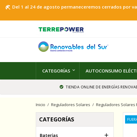
Del 1 al 24 de agosto permaneceremos cerrados por vaca
beach_access
CATEGORÍAS
AUTOCONSUMO ELÉCT
TIENDA ONLINE DE ENERGÍAS RENOVAB
Inicio
Reguladores Solares
Reguladores Solare
CATEGORÍAS
FUER

Baterías