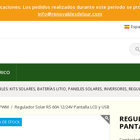
ciones. Los pedidos realizados durante este periodo se proc
info@renovablesdelsur.com
Espa
searc
RICO
LES: KITS SOLARES, BATERÍAS LITIO, PANELES SOLARES, INVERSORES, RE
s PWM
Regulador Solar RS 60A 12/24V Pantalla LCD y USB
REGUL
A DE STOCK
PANTA
Controlad