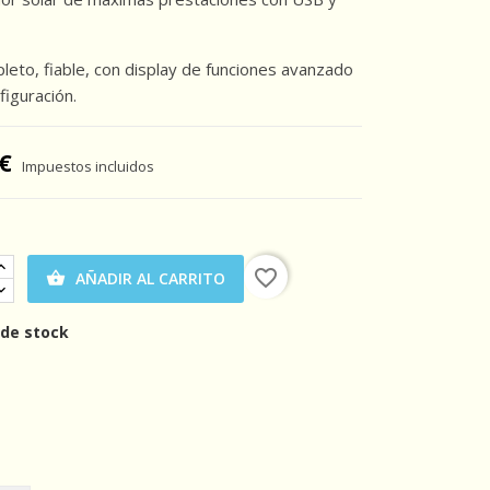
eto, fiable, con display de funciones avanzado
nfiguración.
€
Impuestos incluidos
favorite_border
AÑADIR AL CARRITO

 de stock