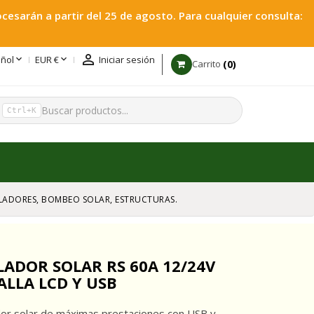
esarán a partir del 25 de agosto. Para cualquier consulta:



ñol
EUR €
Iniciar sesión
0
Carrito
h
Ctrl+K
GULADORES, BOMBEO SOLAR, ESTRUCTURAS.
ADOR SOLAR RS 60A 12/24V
LLA LCD Y USB
or solar de máximas prestaciones con USB y