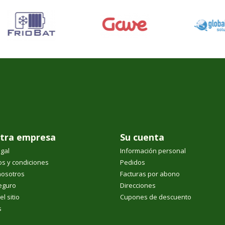
tra empresa
Su cuenta
egal
Información personal
s y condiciones
Pedidos
nosotros
Facturas por abono
eguro
Direcciones
l sitio
Cupones de descuento
s