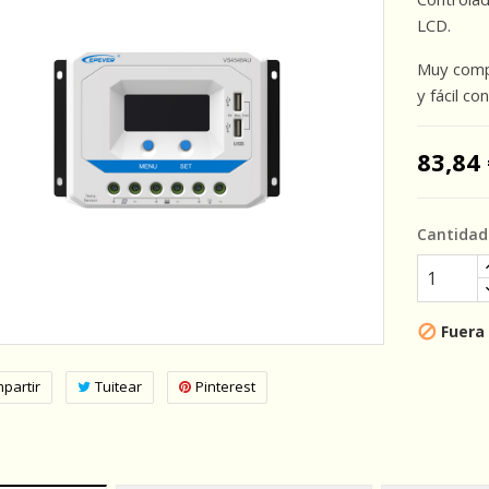
LCD.
Muy compl
y fácil co
83,84 
Cantidad
Fuera

partir
Tuitear
Pinterest