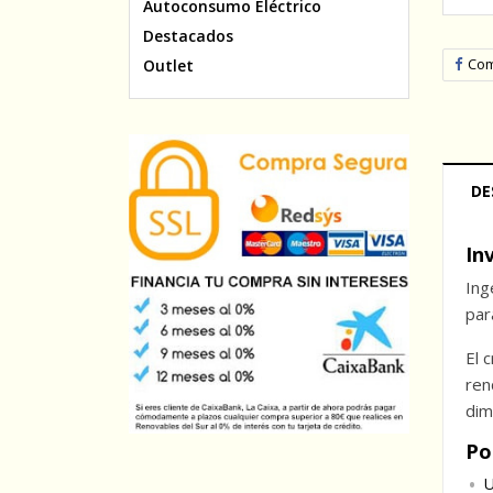
Autoconsumo Eléctrico
Destacados
Com
Outlet
DE
In
Ing
par
El 
ren
dim
Po
U