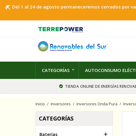
Del 1 al 24 de agosto permaneceremos cerrados por vaca
beach_access
CATEGORÍAS
AUTOCONSUMO ELÉCT
TIENDA ONLINE DE ENERGÍAS RENOVAB
Inicio
Inversores
Inversores Onda Pura
Invers
CATEGORÍAS

Baterías