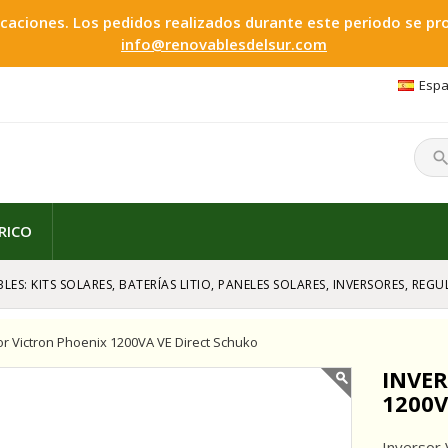
ciones. Los pedidos realizados durante este periodo se proc
info@renovablesdelsur.com
Espa
searc
RICO
LES: KITS SOLARES, BATERÍAS LITIO, PANELES SOLARES, INVERSORES, RE
or Victron Phoenix 1200VA VE Direct Schuko
INVE
1200V
Inversor 