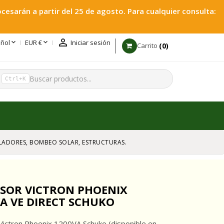
esarán a partir del 25 de agosto. Para cualquier consulta:



ñol
EUR €
Iniciar sesión
0
Carrito
h
Ctrl+K
GULADORES, BOMBEO SOLAR, ESTRUCTURAS.
RSOR VICTRON PHOENIX
A VE DIRECT SCHUKO
Victron Phoenix 1200VA Schuko (disponible en