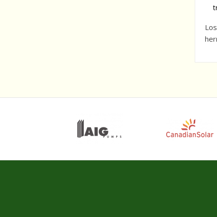
t
Los
her