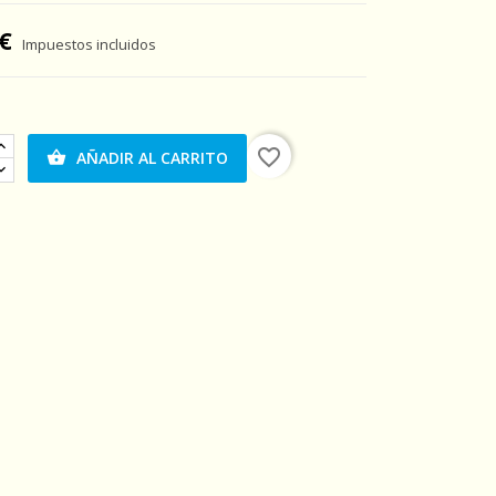
€
Impuestos incluidos
favorite_border
AÑADIR AL CARRITO
