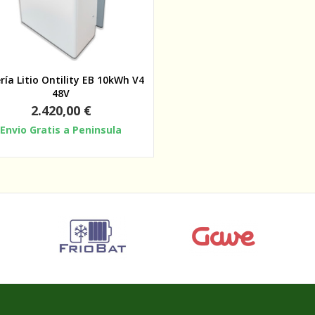
Vista rápida
ría Litio Ontility EB 10kWh V4
48V
Precio
2.420,00 €
Envio Gratis a Peninsula