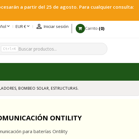
esarán a partir del 25 de agosto. Para cualquier consulta:



ñol
EUR €
Iniciar sesión
0
Carrito
h
Ctrl+K
GULADORES, BOMBEO SOLAR, ESTRUCTURAS.
OMUNICACIÓN ONTILITY
municación para baterías Ontility