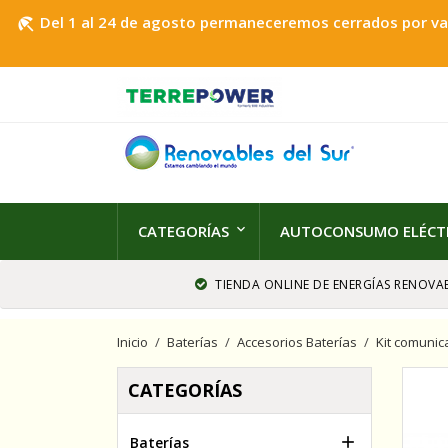
Del 1 al 24 de agosto permaneceremos cerrados por vaca
beach_access
CATEGORÍAS
AUTOCONSUMO ELÉCT
TIENDA ONLINE DE ENERGÍAS RENOVAB
Inicio
Baterías
Accesorios Baterías
Kit comunica
CATEGORÍAS

Baterías