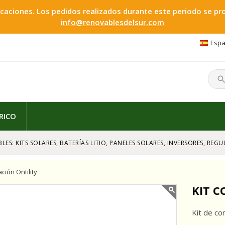
ciones. Los pedidos realizados durante este periodo se proc
info@renovablesdelsur.com
Espa
searc
RICO
LES: KITS SOLARES, BATERÍAS LITIO, PANELES SOLARES, INVERSORES, RE
ción Ontility
KIT C
Kit de co